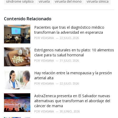
o
síndrome séptico
viruela
viruela del mono
viruela símica
:
r
i
e
Contenido Relacionado
s
:
Pacientes que tras el diagnóstico médico
transforman la adversidad en esperanza
POR
VIDASANA
22 JULIO, 2026
Estrógenos naturales en tu plato: 10 alimentos
clave para tu salud hormonal
POR
VIDASANA
31 JULIO, 2026
Hay relación entre la menopausia y la presión
arterial alta
POR
VIDASANA
22 JULIO, 2026
AstraZeneca presenta en El Salvador nuevas
alternativas que transforman el abordaje del
cáncer de mama
POR
VIDASANA
30 JUNIO, 2026