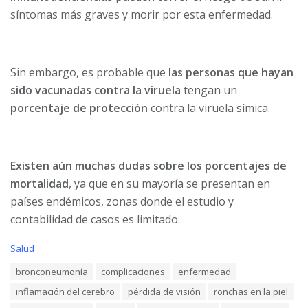
síntomas más graves y morir por esta enfermedad.
Sin embargo, es probable que
las personas que hayan
sido vacunadas contra la viruela
tengan un
porcentaje de protección
contra la viruela símica.
Existen aún muchas dudas sobre los porcentajes de
mortalidad
, ya que en su mayoría se presentan en
países endémicos, zonas donde el estudio y
contabilidad de casos es limitado.
C
Salud
a
T
bronconeumonía
complicaciones
enfermedad
t
a
e
inflamación del cerebro
pérdida de visión
ronchas en la piel
g
g
s