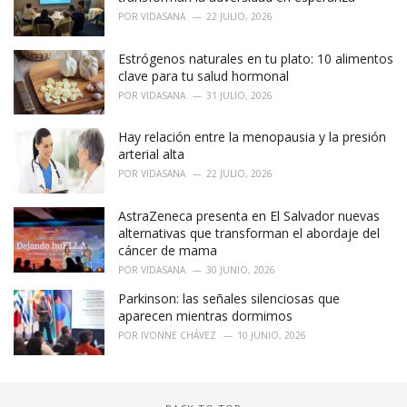
POR
VIDASANA
22 JULIO, 2026
Estrógenos naturales en tu plato: 10 alimentos
clave para tu salud hormonal
POR
VIDASANA
31 JULIO, 2026
Hay relación entre la menopausia y la presión
arterial alta
POR
VIDASANA
22 JULIO, 2026
AstraZeneca presenta en El Salvador nuevas
alternativas que transforman el abordaje del
cáncer de mama
POR
VIDASANA
30 JUNIO, 2026
Parkinson: las señales silenciosas que
aparecen mientras dormimos
POR
IVONNE CHÁVEZ
10 JUNIO, 2026