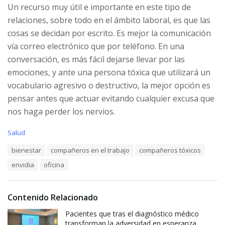
Un recurso muy útil e importante en este tipo de
relaciones, sobre todo en el ámbito laboral, es que las
cosas se decidan por escrito. Es mejor la comunicación
vía correo electrónico que por teléfono. En una
conversación, es más fácil dejarse llevar por las
emociones, y ante una persona tóxica que utilizará un
vocabulario agresivo o destructivo, la mejor opción es
pensar antes que actuar evitando cualquier excusa que
nos haga perder los nervios.
C
Salud
a
T
bienestar
compañeros en el trabajo
compañeros tóxicos
t
a
e
envidia
oficina
g
g
s
o
:
r
i
Contenido Relacionado
e
Pacientes que tras el diagnóstico médico
s
:
transforman la adversidad en esperanza