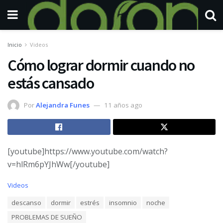
Inicio
Videos
Cómo lograr dormir cuando no
estás cansado
Por
Alejandra Funes
11 años ago
[youtube]https://www.youtube.com/watch?
v=hlRm6pYJhWw[/youtube]
C
Videos
a
T
descanso
dormir
estrés
insomnio
noche
t
a
e
PROBLEMAS DE SUEÑO
g
g