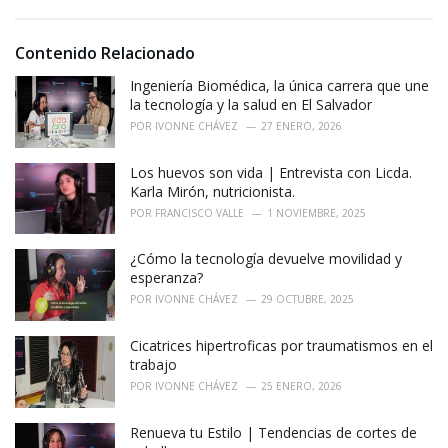
s
o
:
r
i
Contenido Relacionado
e
Ingeniería Biomédica, la única carrera que une
s
:
la tecnología y la salud en El Salvador
POR
IVONNE CHÁVEZ
27 ENERO, 2026
Los huevos son vida | Entrevista con Licda.
Karla Mirón, nutricionista.
POR
FRANCISCO VALLE
1 NOVIEMBRE, 2025
¿Cómo la tecnología devuelve movilidad y
esperanza?
POR
IVONNE CHÁVEZ
29 OCTUBRE, 2025
Cicatrices hipertroficas por traumatismos en el
trabajo
POR
IVONNE CHÁVEZ
25 ENERO, 2026
Renueva tu Estilo | Tendencias de cortes de