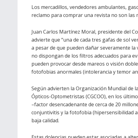
Los mercadillos, vendedores ambulantes, gas
reclamo para comprar una revista no son las 
Juan Carlos Martínez Moral, presidente del C
advierte que “una de cada tres gafas de sol ve
a pesar de que pueden dañar severamente la vis
no dispongan de los filtros adecuados para evit
pueden provocar desde mareos o visión doble a
fotofobias anormales (intolerancia y temor ano
Según advierten la Organización Mundial de la
Ópticos-Optometristas (CGCOO), en los últim
–factor desencadenante de cerca de 20 millon
conjuntivitis y la fotofobia (hipersensibilidad a
baja calidad.
Estas dolencias pueden estar asociadas a alter