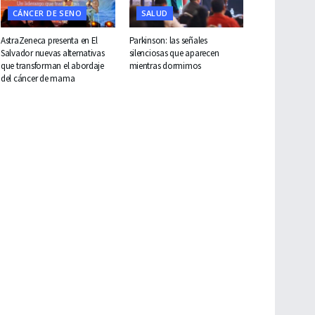
CÁNCER DE SENO
SALUD
AstraZeneca presenta en El
Parkinson: las señales
Salvador nuevas alternativas
silenciosas que aparecen
que transforman el abordaje
mientras dormimos
del cáncer de mama