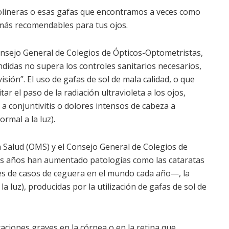
olineras o esas gafas que encontramos a veces como
más recomendables para tus ojos.
onsejo General de Colegios de Ópticos-Optometristas,
ndidas no supera los controles sanitarios necesarios,
ión”. El uso de gafas de sol de mala calidad, o que
ar el paso de la radiación ultravioleta a los ojos,
 conjuntivitis o dolores intensos de cabeza a
rmal a la luz).
 Salud (OMS) y el Consejo General de Colegios de
os años han aumentado patologías como las cataratas
es de casos de ceguera en el mundo cada año—, la
 la luz), producidas por la utilización de gafas de sol de
aciones graves en la córnea o en la retina que