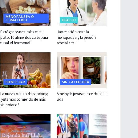
MENOPAUSEA O
CLIMATERIO
HEALTH
Estrógenos naturales en tu
Hay relación entre la
plato: 10 alimentos clave para
menopausia y la presión
tu salud hormonal
arterial alta
BIENESTAR
SIN CATEGORÍA
La nueva cultura del snacking:
Amethyst: joyas que celebran la
¿estamos comiendo de más
vida
sin notarlo?