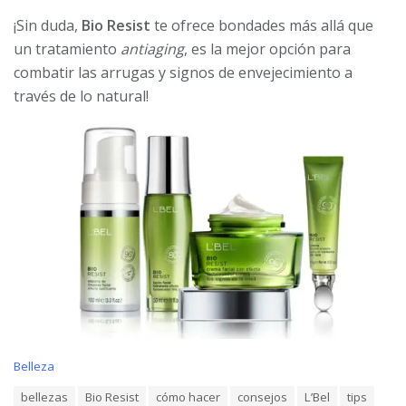
¡Sin duda,
Bio Resist
te ofrece bondades más allá que
un tratamiento
antiaging
, es la mejor opción para
combatir las arrugas y signos de envejecimiento a
través de lo natural!
C
Belleza
a
T
bellezas
Bio Resist
cómo hacer
consejos
L’Bel
tips
t