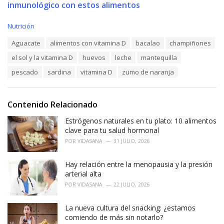
inmunológico con estos alimentos
C
Nutrición
a
T
Aguacate
alimentos con vitamina D
bacalao
champiñones
t
a
e
el sol y la vitamina D
huevos
leche
mantequilla
g
g
s
o
pescado
sardina
vitamina D
zumo de naranja
:
r
i
e
Contenido Relacionado
s
:
Estrógenos naturales en tu plato: 10 alimentos
clave para tu salud hormonal
POR
VIDASANA
31 JULIO, 2026
Hay relación entre la menopausia y la presión
arterial alta
POR
VIDASANA
22 JULIO, 2026
La nueva cultura del snacking: ¿estamos
comiendo de más sin notarlo?