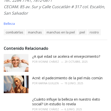
Tel.: 2264 7741; 7872-0871
CECIAM. 85 av. Sur y Calle Cuscatlán # 317 col. Escalón,
San Salvador
C
Belleza
a
T
combatirlas
manchas
manchas en la piel
piel
rostro
t
a
e
g
g
s
o
Contenido Relacionado
:
r
i
¿A qué edad se acelera el envejecimiento?
e
POR
IVONNE CHÁVEZ
29 OCTUBRE, 2025
s
:
Acné: el padecimiento de la piel más común
POR
KARINA GUILLEN
19 JUNIO, 2025
¿Cuánto influye la belleza en nuestro éxito
social? Un estudio lo revela
POR
IVONNE CHÁVEZ
6 JUNIO, 2025