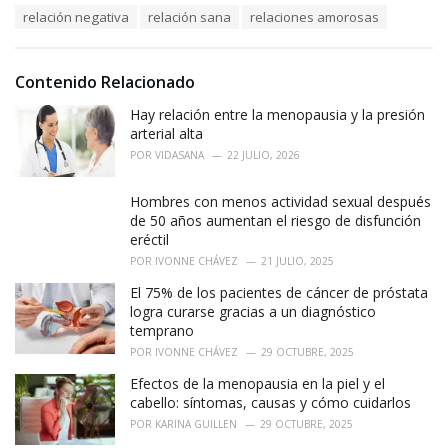
a
e
relación negativa
relación sana
relaciones amorosas
g
g
s
o
:
r
i
Contenido Relacionado
e
Hay relación entre la menopausia y la presión
s
:
arterial alta
POR
VIDASANA
22 JULIO, 2026
Hombres con menos actividad sexual después
de 50 años aumentan el riesgo de disfunción
eréctil
POR
IVONNE CHÁVEZ
21 JULIO, 2025
El 75% de los pacientes de cáncer de próstata
logra curarse gracias a un diagnóstico
temprano
POR
IVONNE CHÁVEZ
29 OCTUBRE, 2025
Efectos de la menopausia en la piel y el
cabello: síntomas, causas y cómo cuidarlos
POR
KARINA GUILLEN
29 OCTUBRE, 2025