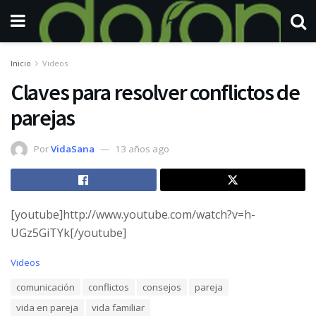
Inicio
Videos
Claves para resolver conflictos de
parejas
Por
VidaSana
13 años ago
[youtube]http://www.youtube.com/watch?v=h-
UGz5GiTYk[/youtube]
C
Videos
a
T
comunicación
conflictos
consejos
pareja
t
a
e
vida en pareja
vida familiar
g
g