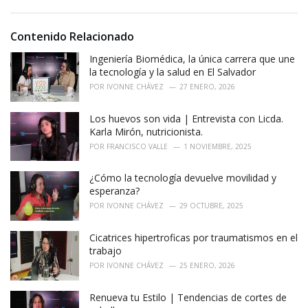
s
o
:
r
i
Contenido Relacionado
e
Ingeniería Biomédica, la única carrera que une
s
:
la tecnología y la salud en El Salvador
POR
IVONNE CHÁVEZ
27 ENERO, 2026
Los huevos son vida | Entrevista con Licda.
Karla Mirón, nutricionista.
POR
FRANCISCO VALLE
1 NOVIEMBRE, 2025
¿Cómo la tecnología devuelve movilidad y
esperanza?
POR
IVONNE CHÁVEZ
29 OCTUBRE, 2025
Cicatrices hipertroficas por traumatismos en el
trabajo
POR
IVONNE CHÁVEZ
25 ENERO, 2026
Renueva tu Estilo | Tendencias de cortes de