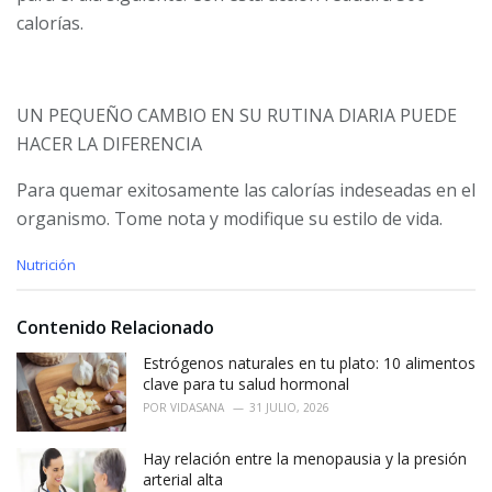
calorías.
UN PEQUEÑO CAMBIO EN SU RUTINA DIARIA PUEDE
HACER LA DIFERENCIA
Para quemar exitosamente las calorías indeseadas en el
organismo. Tome nota y modifique su estilo de vida.
C
Nutrición
a
t
e
Contenido Relacionado
g
o
Estrógenos naturales en tu plato: 10 alimentos
r
clave para tu salud hormonal
i
POR
VIDASANA
31 JULIO, 2026
e
s
Hay relación entre la menopausia y la presión
:
arterial alta