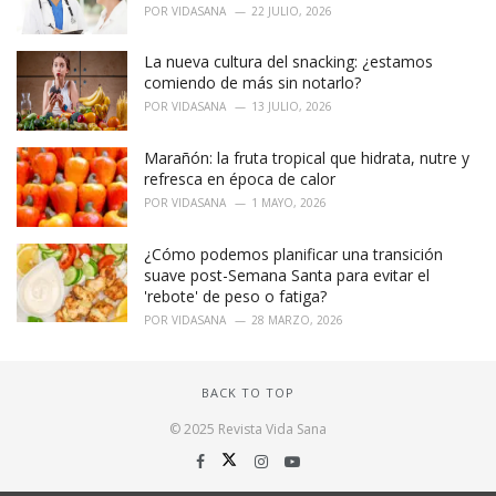
POR
VIDASANA
22 JULIO, 2026
La nueva cultura del snacking: ¿estamos
comiendo de más sin notarlo?
POR
VIDASANA
13 JULIO, 2026
Marañón: la fruta tropical que hidrata, nutre y
refresca en época de calor
POR
VIDASANA
1 MAYO, 2026
¿Cómo podemos planificar una transición
suave post-Semana Santa para evitar el
'rebote' de peso o fatiga?
POR
VIDASANA
28 MARZO, 2026
BACK TO TOP
© 2025 Revista Vida Sana