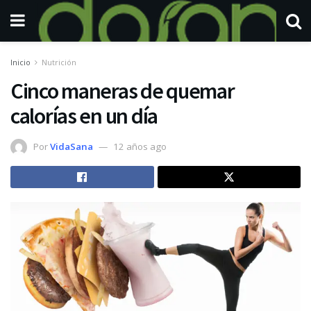
Inicio
Nutrición
Cinco maneras de quemar
calorías en un día
Por
VidaSana
12 años ago