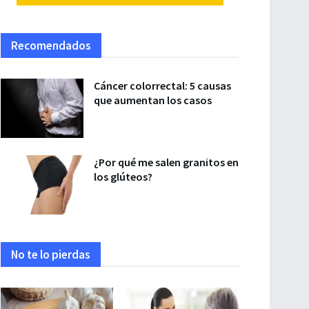
Recomendados
Cáncer colorrectal: 5 causas
que aumentan los casos
¿Por qué me salen granitos en
los glúteos?
No te lo pierdas