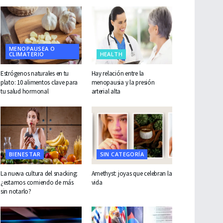
MENOPAUSEA O
CLIMATERIO
HEALTH
Estrógenos naturales en tu
Hay relación entre la
plato: 10 alimentos clave para
menopausia y la presión
tu salud hormonal
arterial alta
BIENESTAR
SIN CATEGORÍA
La nueva cultura del snacking:
Amethyst: joyas que celebran la
¿estamos comiendo de más
vida
sin notarlo?