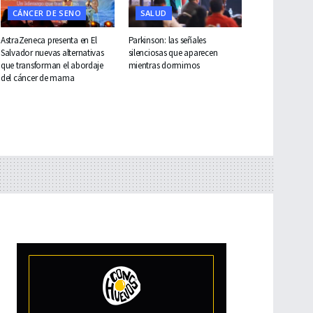
CÁNCER DE SENO
SALUD
AstraZeneca presenta en El
Parkinson: las señales
Salvador nuevas alternativas
silenciosas que aparecen
que transforman el abordaje
mientras dormimos
del cáncer de mama