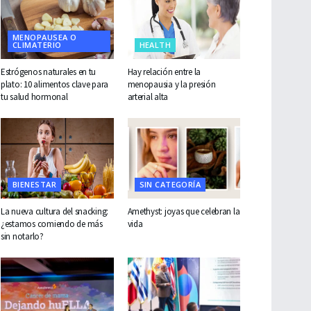
MENOPAUSEA O
CLIMATERIO
HEALTH
Estrógenos naturales en tu
Hay relación entre la
plato: 10 alimentos clave para
menopausia y la presión
tu salud hormonal
arterial alta
BIENESTAR
SIN CATEGORÍA
La nueva cultura del snacking:
Amethyst: joyas que celebran la
¿estamos comiendo de más
vida
sin notarlo?