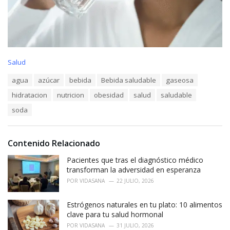
C
Salud
a
T
agua
azúcar
bebida
Bebida saludable
gaseosa
t
a
e
hidratacion
nutricion
obesidad
salud
saludable
g
g
s
o
soda
:
r
i
e
Contenido Relacionado
s
:
Pacientes que tras el diagnóstico médico
transforman la adversidad en esperanza
POR
VIDASANA
22 JULIO, 2026
Estrógenos naturales en tu plato: 10 alimentos
clave para tu salud hormonal
POR
VIDASANA
31 JULIO, 2026