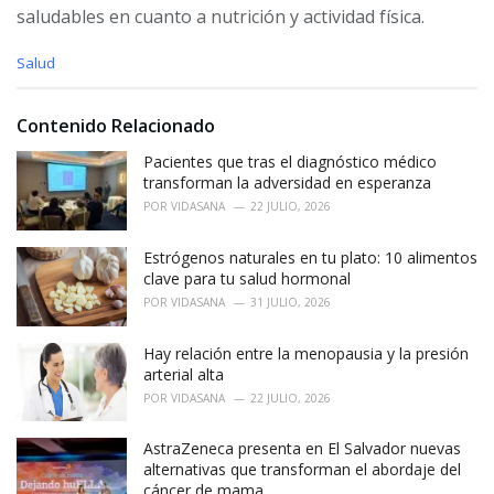
saludables en cuanto a nutrición y actividad física.
C
Salud
a
t
e
Contenido Relacionado
g
o
Pacientes que tras el diagnóstico médico
r
transforman la adversidad en esperanza
i
POR
VIDASANA
22 JULIO, 2026
e
s
Estrógenos naturales en tu plato: 10 alimentos
:
clave para tu salud hormonal
POR
VIDASANA
31 JULIO, 2026
Hay relación entre la menopausia y la presión
arterial alta
POR
VIDASANA
22 JULIO, 2026
AstraZeneca presenta en El Salvador nuevas
alternativas que transforman el abordaje del
cáncer de mama