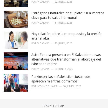
POR
VIDASANA
22 JULIO, 2026
:
Estrógenos naturales en tu plato: 10 alimentos
clave para tu salud hormonal
POR
VIDASANA
31 JULIO, 2026
Hay relación entre la menopausia y la presión
arterial alta
POR
VIDASANA
22 JULIO, 2026
AstraZeneca presenta en El Salvador nuevas
alternativas que transforman el abordaje del
cáncer de mama
POR
VIDASANA
30 JUNIO, 2026
Parkinson: las señales silenciosas que
aparecen mientras dormimos
POR
IVONNE CHÁVEZ
10 JUNIO, 2026
BACK TO TOP