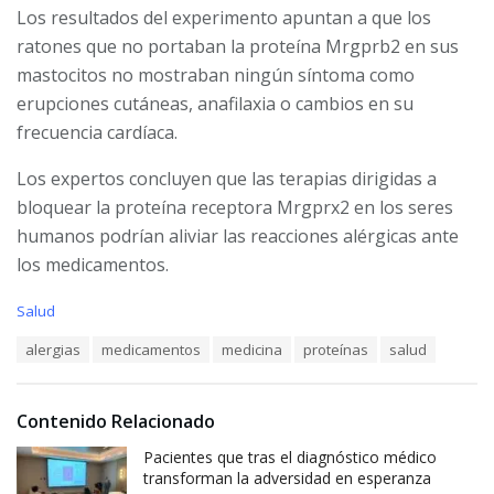
Los resultados del experimento apuntan a que los
ratones que no portaban la proteína Mrgprb2 en sus
mastocitos no mostraban ningún síntoma como
erupciones cutáneas, anafilaxia o cambios en su
frecuencia cardíaca.
Los expertos concluyen que las terapias dirigidas a
bloquear la proteína receptora Mrgprx2 en los seres
humanos podrían aliviar las reacciones alérgicas ante
los medicamentos.
C
Salud
a
T
alergias
medicamentos
medicina
proteínas
salud
t
a
e
g
g
s
o
Contenido Relacionado
:
r
i
Pacientes que tras el diagnóstico médico
e
transforman la adversidad en esperanza
s