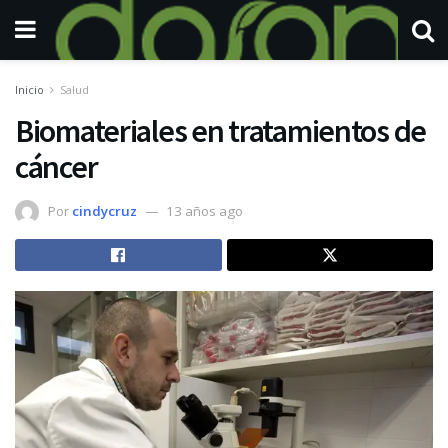
Inicio
Salud
Biomateriales en tratamientos de
cáncer
Por
cindycruz
13 años ago