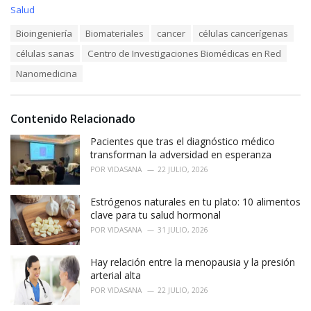
C
Salud
a
T
Bioingeniería
Biomateriales
cancer
células cancerígenas
t
a
e
células sanas
Centro de Investigaciones Biomédicas en Red
g
g
s
o
Nanomedicina
:
r
i
e
Contenido Relacionado
s
:
Pacientes que tras el diagnóstico médico
transforman la adversidad en esperanza
POR
VIDASANA
22 JULIO, 2026
Estrógenos naturales en tu plato: 10 alimentos
clave para tu salud hormonal
POR
VIDASANA
31 JULIO, 2026
Hay relación entre la menopausia y la presión
arterial alta
POR
VIDASANA
22 JULIO, 2026