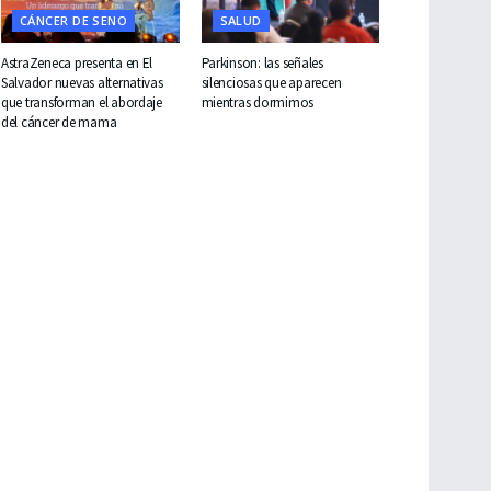
CÁNCER DE SENO
SALUD
AstraZeneca presenta en El
Parkinson: las señales
Salvador nuevas alternativas
silenciosas que aparecen
que transforman el abordaje
mientras dormimos
del cáncer de mama