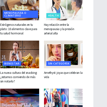
MENOPAUSEA O
CLIMATERIO
HEALTH
Estrógenos naturales en tu
Hay relación entre la
plato: 10 alimentos clave para
menopausia y la presión
tu salud hormonal
arterial alta
BIENESTAR
SIN CATEGORÍA
La nueva cultura del snacking:
Amethyst: joyas que celebran la
¿estamos comiendo de más
vida
sin notarlo?