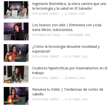
o
Ingeniería Biomédica, la única carrera que une
r
la tecnología y la salud en El Salvador
i
POR
IVONNE CHÁVEZ
27 ENERO, 2026
e
s
Los huevos son vida | Entrevista con Licda.
:
Karla Mirón, nutricionista.
POR
FRANCISCO VALLE
1 NOVIEMBRE, 2025
¿Cómo la tecnología devuelve movilidad y
esperanza?
POR
IVONNE CHÁVEZ
29 OCTUBRE, 2025
Cicatrices hipertroficas por traumatismos en el
trabajo
POR
IVONNE CHÁVEZ
25 ENERO, 2026
Renueva tu Estilo | Tendencias de cortes de
cabello
POR
IVONNE CHÁVEZ
31 OCTUBRE, 2025