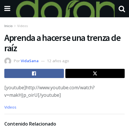
Inicio
Videos
Aprenda a hacerse una trenza de
raíz
Por
VidaSana
12 años ago
[youtube]http://www.youtube.com/watch?
v=makHJp_oirU[/youtube]
C
Videos
a
t
e
Contenido Relacionado
g