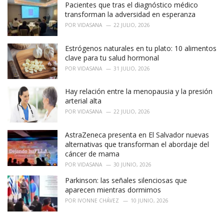
i
Pacientes que tras el diagnóstico médico
e
transforman la adversidad en esperanza
s
POR
VIDASANA
22 JULIO, 2026
:
Estrógenos naturales en tu plato: 10 alimentos
clave para tu salud hormonal
POR
VIDASANA
31 JULIO, 2026
Hay relación entre la menopausia y la presión
arterial alta
POR
VIDASANA
22 JULIO, 2026
AstraZeneca presenta en El Salvador nuevas
alternativas que transforman el abordaje del
cáncer de mama
POR
VIDASANA
30 JUNIO, 2026
Parkinson: las señales silenciosas que
aparecen mientras dormimos
POR
IVONNE CHÁVEZ
10 JUNIO, 2026