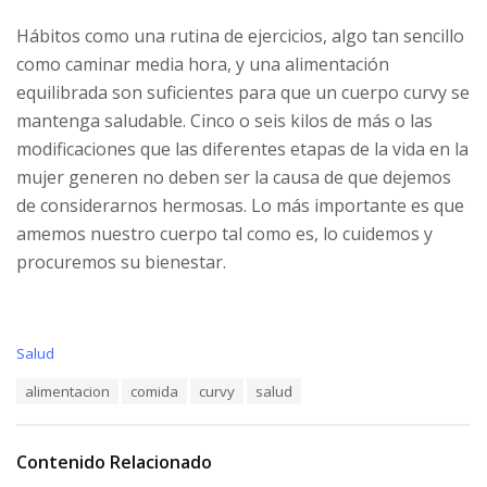
Hábitos como una rutina de ejercicios, algo tan sencillo
como caminar media hora, y una alimentación
equilibrada son suficientes para que un cuerpo curvy se
mantenga saludable. Cinco o seis kilos de más o las
modificaciones que las diferentes etapas de la vida en la
mujer generen no deben ser la causa de que dejemos
de considerarnos hermosas. Lo más importante es que
amemos nuestro cuerpo tal como es, lo cuidemos y
procuremos su bienestar.
C
Salud
a
T
alimentacion
comida
curvy
salud
t
a
e
g
g
s
o
Contenido Relacionado
:
r