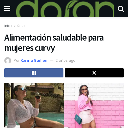
Inicio
Salud
Alimentación saludable para
mujeres curvy
Por
Karina Guillen
2 años ago