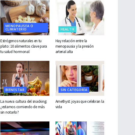
MENOPAUSEA O
CLIMATERIO
HEALTH
Estrógenos naturales en tu
Hay relación entre la
plato: 10 alimentos clave para
menopausia y la presión
tu salud hormonal
arterial alta
BIENESTAR
SIN CATEGORÍA
La nueva cultura del snacking:
Amethyst: joyas que celebran la
¿estamos comiendo de más
vida
sin notarlo?