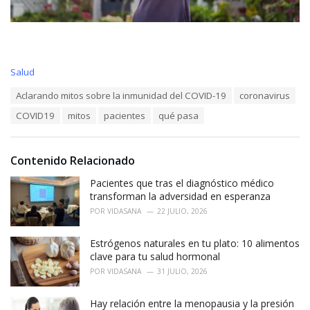
C
Salud
a
T
Aclarando mitos sobre la inmunidad del COVID-19
coronavirus
t
a
e
COVID19
mitos
pacientes
qué pasa
g
g
s
o
:
r
i
Contenido Relacionado
e
Pacientes que tras el diagnóstico médico
s
:
transforman la adversidad en esperanza
POR
VIDASANA
22 JULIO, 2026
Estrógenos naturales en tu plato: 10 alimentos
clave para tu salud hormonal
POR
VIDASANA
31 JULIO, 2026
Hay relación entre la menopausia y la presión