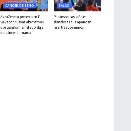
CÁNCER DE SENO
SALUD
AstraZeneca presenta en El
Parkinson: las señales
Salvador nuevas alternativas
silenciosas que aparecen
que transforman el abordaje
mientras dormimos
del cáncer de mama