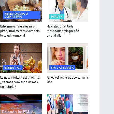
MENOPAUSEA O
CLIMATERIO
HEALTH
Estrógenos naturales en tu
Hay relación entre la
plato: 10 alimentos clave para
menopausia y la presión
tu salud hormonal
arterial alta
BIENESTAR
SIN CATEGORÍA
La nueva cultura del snacking:
Amethyst: joyas que celebran la
¿estamos comiendo de más
vida
sin notarlo?