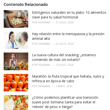
i
Contenido Relacionado
e
Estrógenos naturales en tu plato: 10 alimentos
s
:
clave para tu salud hormonal
POR
VIDASANA
31 JULIO, 2026
Hay relación entre la menopausia y la presión
arterial alta
POR
VIDASANA
22 JULIO, 2026
La nueva cultura del snacking: ¿estamos
comiendo de más sin notarlo?
POR
VIDASANA
13 JULIO, 2026
Marañón: la fruta tropical que hidrata, nutre y
refresca en época de calor
POR
VIDASANA
1 MAYO, 2026
¿Cómo podemos planificar una transición
suave post-Semana Santa para evitar el
'rebote' de peso o fatiga?