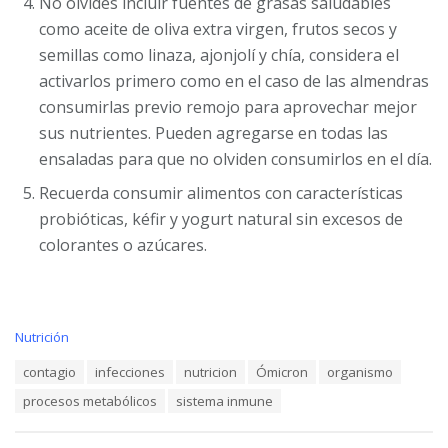
No olvides incluir fuentes de grasas saludables
como aceite de oliva extra virgen, frutos secos y
semillas como linaza, ajonjolí y chía, considera el
activarlos primero como en el caso de las almendras
consumirlas previo remojo para aprovechar mejor
sus nutrientes. Pueden agregarse en todas las
ensaladas para que no olviden consumirlos en el día.
Recuerda consumir alimentos con características
probióticas, kéfir y yogurt natural sin excesos de
colorantes o azúcares.
C
Nutrición
a
T
contagio
infecciones
nutricion
Ómicron
organismo
t
a
e
procesos metabólicos
sistema inmune
g
g
s
o
:
r