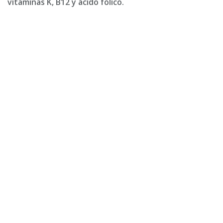
vitaminas K, B12 y ácido fólico.