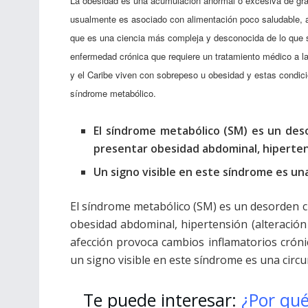
La obesidad es una acumulación anormal o excesiva de gras
usualmente es asociado con alimentación poco saludable, act
que es una ciencia más compleja y desconocida de lo que sig
enfermedad crónica que requiere un tratamiento médico a l
y el Caribe viven con sobrepeso u obesidad y estas condi
síndrome metabólico.
El síndrome metabólico (SM) es un deso
presentar obesidad abdominal, hiperte
Un signo visible en este síndrome es una
El síndrome metabólico (SM) es un desorden cl
obesidad abdominal, hipertensión (alteración de
afección provoca cambios inflamatorios cróni
un signo visible en este síndrome es una circu
Te puede interesar:
¿Por qué