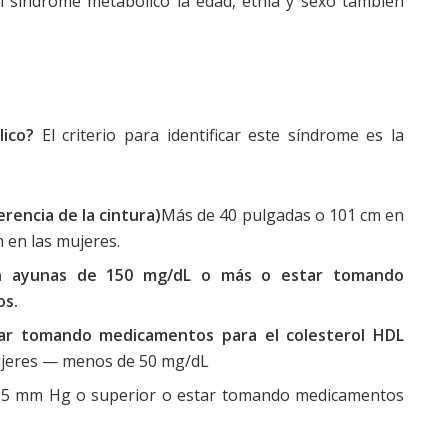
del síndrome metabólico la edad, etnia y sexo también
ico?
El criterio para identificar este síndrome es la
erencia de la cintura)
Más de 40 pulgadas o 101 cm en
 en las mujeres.
 en ayunas de 150 mg/dL o más o estar tomando
os.
tar tomando medicamentos para el colesterol HDL
jeres — menos de 50 mg/dL
30/85 mm Hg o superior o estar tomando medicamentos