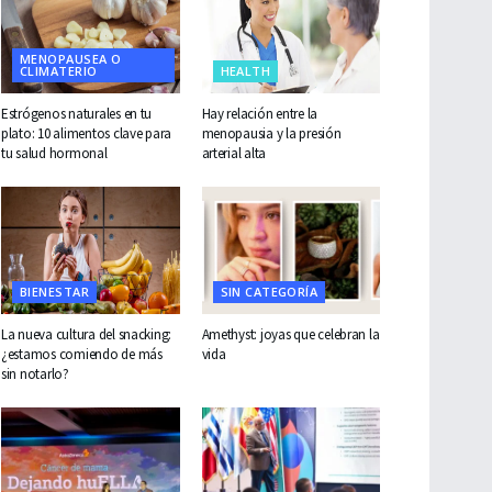
MENOPAUSEA O
CLIMATERIO
HEALTH
Estrógenos naturales en tu
Hay relación entre la
plato: 10 alimentos clave para
menopausia y la presión
tu salud hormonal
arterial alta
BIENESTAR
SIN CATEGORÍA
La nueva cultura del snacking:
Amethyst: joyas que celebran la
¿estamos comiendo de más
vida
sin notarlo?