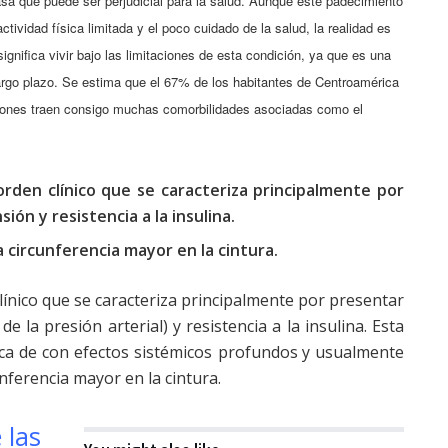
a que puede ser perjudicial para la salud. Aunque este padecimiento
ividad física limitada y el poco cuidado de la salud, la realidad es
nifica vivir bajo las limitaciones de esta condición
, ya que es una
argo plazo
. Se estima que el 67% de los habitantes de Centroamérica
ciones traen consigo muchas comorbilidades asociadas como el
rden clínico que se caracteriza principalmente por
nsión
y resistencia a la insulina.
 circunferencia mayor en la cintura.
ínico que se caracteriza principalmente por presentar
 la presión arterial) y resistencia a la insulina. Esta
ca de con efectos sistémicos profundos
y usualmente
nferencia mayor en la cintura.
 las