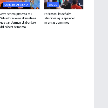
CÁNCER DE SENO
SALUD
AstraZeneca presenta en El
Parkinson: las señales
Salvador nuevas alternativas
silenciosas que aparecen
que transforman el abordaje
mientras dormimos
del cáncer de mama