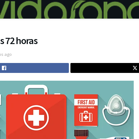
s 72 horas
os ago