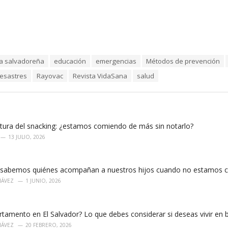
ja salvadoreña
educación
emergencias
Métodos de prevención
esastres
Rayovac
Revista VidaSana
salud
ltura del snacking: ¿estamos comiendo de más sin notarlo?
13 JULIO, 2026
sabemos quiénes acompañan a nuestros hijos cuando no estamos c
HÁVEZ
1 JUNIO, 2026
tamento en El Salvador? Lo que debes considerar si deseas vivir en 
HÁVEZ
20 FEBRERO, 2026