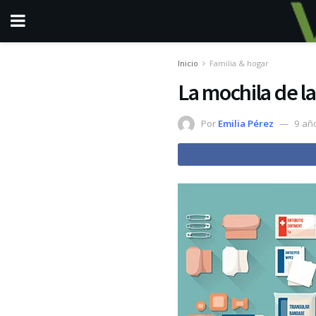
Inicio
Familia & hogar
La mochila de la
Por
Emilia Pérez
9 añ