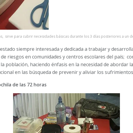
s, sirve para cubrir necesidades básicas durante los 3 días posteriores a un d
estado siempre interesada y dedicada a trabajar y desarrol
 de riesgos en comunidades y centros escolares del país; co
 la población, haciendo énfasis en la necesidad de abordar la 
tucional en las búsqueda de prevenir y aliviar los sufrimient
hila de las 72 horas