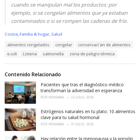
cuando se manipulan mal los productos: por
ejemplo, si se congelan alimentos que ya estaban
contaminados o si se rompen las cadenas de frío.
C
Cocina
,
Familia & hogar
,
Salud
a
T
alimentos congelados
congelar
conservaci´øn de alimentos
t
a
e
e.coli
Listeria
salmonella
zona de peligro térmica
g
g
s
o
:
r
i
Contenido Relacionado
e
Pacientes que tras el diagnóstico médico
s
:
transforman la adversidad en esperanza
POR
VIDASANA
22 JULIO, 2026
Estrógenos naturales en tu plato: 10 alimentos
clave para tu salud hormonal
POR
VIDASANA
31 JULIO, 2026
Hay relación entre la menopausia y la presión