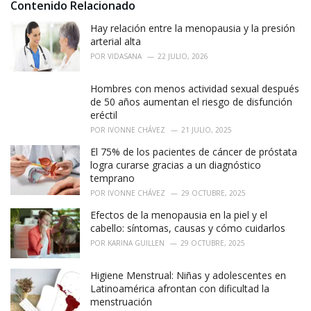
i
Contenido Relacionado
e
Hay relación entre la menopausia y la presión
s
:
arterial alta
POR
VIDASANA
22 JULIO, 2026
Hombres con menos actividad sexual después
de 50 años aumentan el riesgo de disfunción
eréctil
POR
IVONNE CHÁVEZ
21 JULIO, 2025
El 75% de los pacientes de cáncer de próstata
logra curarse gracias a un diagnóstico
temprano
POR
IVONNE CHÁVEZ
29 OCTUBRE, 2025
Efectos de la menopausia en la piel y el
cabello: síntomas, causas y cómo cuidarlos
POR
KARINA GUILLEN
29 OCTUBRE, 2025
Higiene Menstrual: Niñas y adolescentes en
Latinoamérica afrontan con dificultad la
menstruación