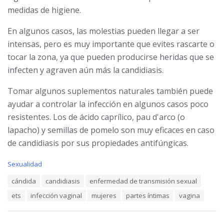
medidas de higiene.
En algunos casos, las molestias pueden llegar a ser
intensas, pero es muy importante que evites rascarte o
tocar la zona, ya que pueden producirse heridas que se
infecten y agraven aún más la candidiasis.
Tomar algunos suplementos naturales también puede
ayudar a controlar la infección en algunos casos poco
resistentes. Los de ácido caprílico, pau d'arco (o
lapacho) y semillas de pomelo son muy eficaces en caso
de candidiasis por sus propiedades antifúngicas.
C
Sexualidad
a
T
cándida
candidiasis
enfermedad de transmisión sexual
t
a
e
ets
infección vaginal
mujeres
partes íntimas
vagina
g
g
s
o
:
r