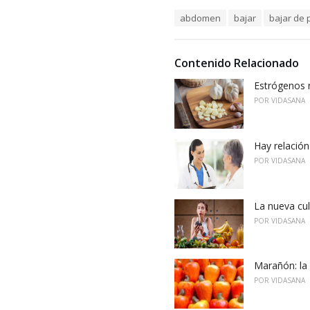
a
T
abdomen
bajar
bajar de 
t
a
e
g
g
s
o
Contenido Relacionado
:
r
i
Estrógenos n
e
POR
VIDASANA
s
:
Hay relación
POR
VIDASANA
La nueva cu
POR
VIDASANA
Marañón: la 
POR
VIDASANA