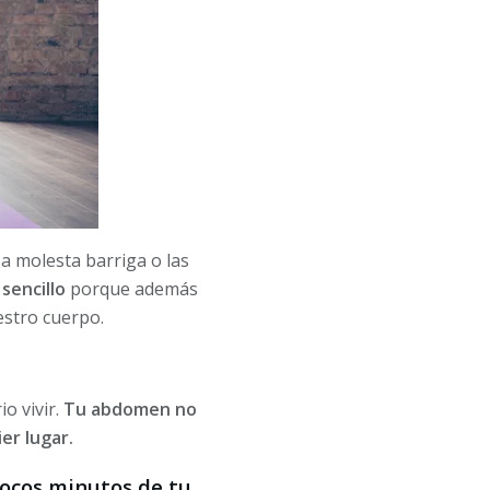
a molesta barriga o las
sencillo
porque además
uestro cuerpo.
o vivir.
Tu abdomen no
ier lugar.
pocos minutos de tu