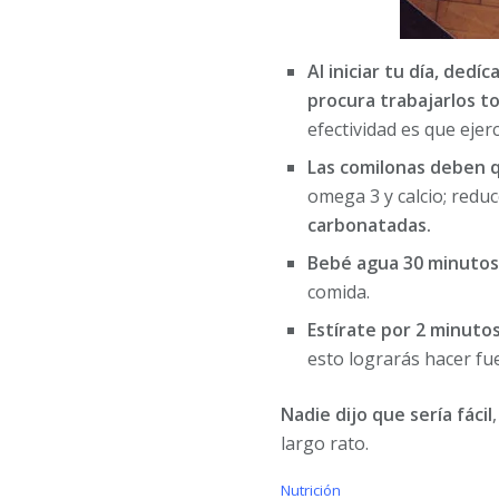
Al iniciar tu día, dedí
procura trabajarlos t
efectividad es que ejer
Las comilonas deben 
omega 3 y calcio; redu
carbonatadas.
Bebé agua 30 minutos
comida.
Estírate por 2 minuto
esto lograrás hacer fue
Nadie dijo que sería fácil
largo rato.
C
Nutrición