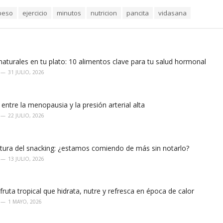
peso
ejercicio
minutos
nutricion
pancita
vidasana
aturales en tu plato: 10 alimentos clave para tu salud hormonal
31 JULIO, 2026
 entre la menopausia y la presión arterial alta
22 JULIO, 2026
ltura del snacking: ¿estamos comiendo de más sin notarlo?
13 JULIO, 2026
fruta tropical que hidrata, nutre y refresca en época de calor
1 MAYO, 2026