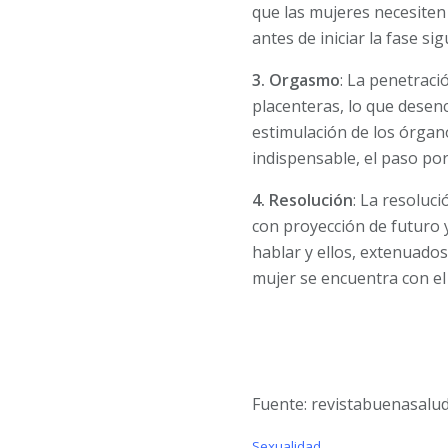
que las mujeres necesite
antes de iniciar la fase s
3. Orgasmo
: La penetraci
placenteras, lo que desen
estimulación de los órgan
indispensable, el paso por
4. Resolución
: La resoluc
con proyección de futuro 
hablar y ellos, extenuado
mujer se encuentra con el
Fuente: revistabuenasalu
C
Sexualidad