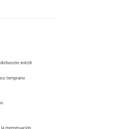
isfunción eréctil
stico temprano
os
d la menstruación