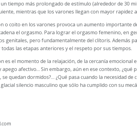
n un tiempo más prolongado de estímulo (alrededor de 30 m
iguien­te, mientras que los varones llegan con mayor rapidez a
ón o coito en los varones provo­ca un aumento importante d
cadena el orgasmo. Para lograr el orgasmo femenino, en gen
os genitales, pero fundamentalmen­te del clítoris. Además 
 todas las etapas anteriores y el respeto por sus tiempos.
ión es el momento de la rela­jación, de la cercanía emocional 
y apego afectivo… Sin embargo, aún en ese contexto, ¿qué p
s, se quedan dormidos?… ¿Qué pasa cuando la necesidad de co
 glacial silencio masculino que sólo ha cumplido con su mecá
d.com