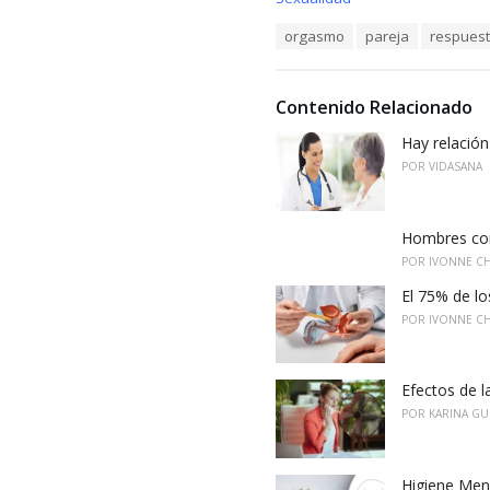
a
T
orgasmo
pareja
respuest
t
a
e
g
g
s
o
Contenido Relacionado
:
r
i
Hay relación
e
POR
VIDASANA
s
:
Hombres con
POR
IVONNE C
El 75% de lo
POR
IVONNE C
Efectos de l
POR
KARINA GU
Higiene Mens