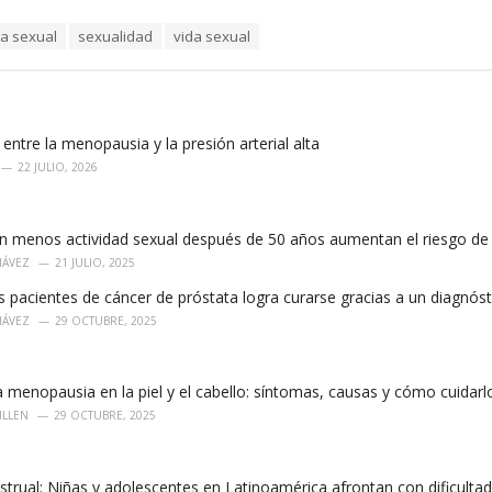
a sexual
sexualidad
vida sexual
 entre la menopausia y la presión arterial alta
22 JULIO, 2026
 menos actividad sexual después de 50 años aumentan el riesgo de d
HÁVEZ
21 JULIO, 2025
s pacientes de cáncer de próstata logra curarse gracias a un diagnó
HÁVEZ
29 OCTUBRE, 2025
a menopausia en la piel y el cabello: síntomas, causas y cómo cuidarl
ILLEN
29 OCTUBRE, 2025
trual: Niñas y adolescentes en Latinoamérica afrontan con dificulta