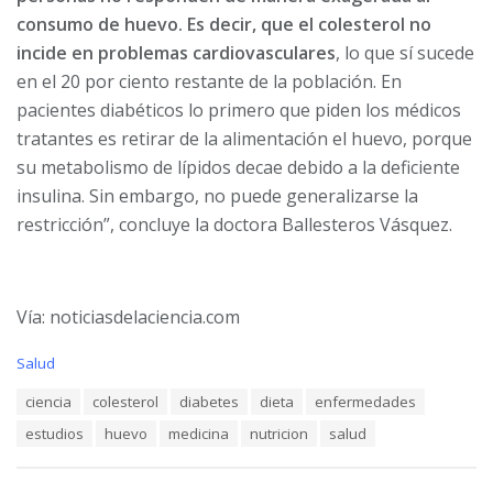
consumo de huevo. Es decir, que el colesterol no
incide en problemas cardiovasculares
, lo que sí sucede
en el 20 por ciento restante de la población. En
pacientes diabéticos lo primero que piden los médicos
tratantes es retirar de la alimentación el huevo, porque
su metabolismo de lípidos decae debido a la deficiente
insulina. Sin embargo, no puede generalizarse la
restricción”, concluye la doctora Ballesteros Vásquez.
Vía: noticiasdelaciencia.com
C
Salud
a
T
ciencia
colesterol
diabetes
dieta
enfermedades
t
a
e
estudios
huevo
medicina
nutricion
salud
g
g
s
o
:
r