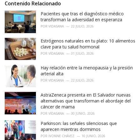
i
Contenido Relacionado
e
Pacientes que tras el diagnóstico médico
s
:
transforman la adversidad en esperanza
POR
VIDASANA
22 JULIO, 2026
Estrógenos naturales en tu plato: 10 alimentos
clave para tu salud hormonal
POR
VIDASANA
31 JULIO, 2026
Hay relación entre la menopausia y la presión
arterial alta
POR
VIDASANA
22 JULIO, 2026
AstraZeneca presenta en El Salvador nuevas
alternativas que transforman el abordaje del
cáncer de mama
POR
VIDASANA
30 JUNIO, 2026
Parkinson: las señales silenciosas que
aparecen mientras dormimos
POR
IVONNE CHÁVEZ
10 JUNIO, 2026