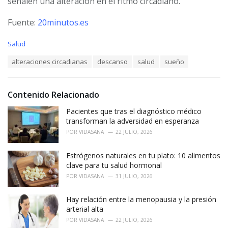
señalen una alteración en el ritmo circadiano.
Fuente:
20minutos.es
C
Salud
a
T
alteraciones circadianas
descanso
salud
sueño
t
a
e
g
g
s
o
Contenido Relacionado
:
r
i
Pacientes que tras el diagnóstico médico
e
transforman la adversidad en esperanza
s
POR
VIDASANA
22 JULIO, 2026
:
Estrógenos naturales en tu plato: 10 alimentos
clave para tu salud hormonal
POR
VIDASANA
31 JULIO, 2026
Hay relación entre la menopausia y la presión
arterial alta
POR
VIDASANA
22 JULIO, 2026