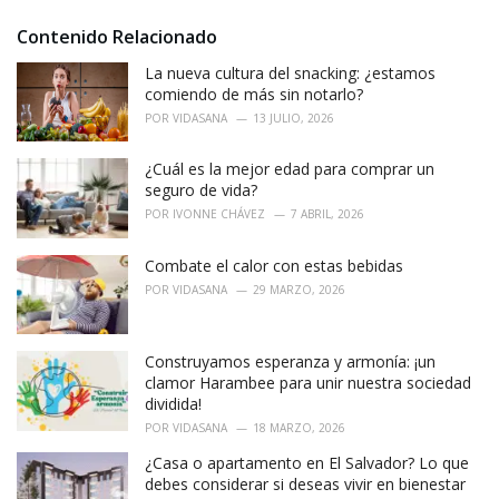
t
e
Contenido Relacionado
g
o
La nueva cultura del snacking: ¿estamos
r
comiendo de más sin notarlo?
i
POR
VIDASANA
13 JULIO, 2026
e
s
¿Cuál es la mejor edad para comprar un
:
seguro de vida?
POR
IVONNE CHÁVEZ
7 ABRIL, 2026
Combate el calor con estas bebidas
POR
VIDASANA
29 MARZO, 2026
Construyamos esperanza y armonía: ¡un
clamor Harambee para unir nuestra sociedad
dividida!
POR
VIDASANA
18 MARZO, 2026
¿Casa o apartamento en El Salvador? Lo que
debes considerar si deseas vivir en bienestar