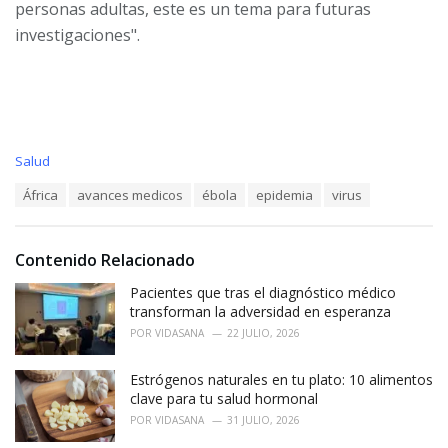
personas adultas, este es un tema para futuras
investigaciones".
C
Salud
a
T
África
avances medicos
ébola
epidemia
virus
t
a
e
g
g
s
o
Contenido Relacionado
:
r
i
Pacientes que tras el diagnóstico médico
e
transforman la adversidad en esperanza
s
POR
VIDASANA
22 JULIO, 2026
:
Estrógenos naturales en tu plato: 10 alimentos
clave para tu salud hormonal
POR
VIDASANA
31 JULIO, 2026