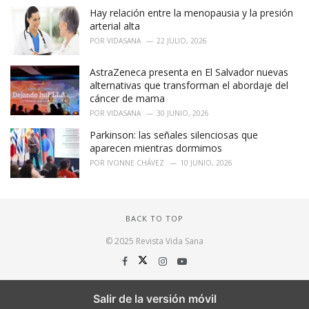
Hay relación entre la menopausia y la presión
arterial alta
POR
VIDASANA
22 JULIO, 2026
AstraZeneca presenta en El Salvador nuevas
alternativas que transforman el abordaje del
cáncer de mama
POR
VIDASANA
30 JUNIO, 2026
Parkinson: las señales silenciosas que
aparecen mientras dormimos
POR
IVONNE CHÁVEZ
10 JUNIO, 2026
BACK TO TOP
© 2025 Revista Vida Sana
Salir de la versión móvil