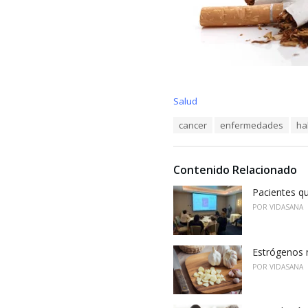
C
Salud
a
T
cancer
enfermedades
ha
t
a
e
g
g
s
o
Contenido Relacionado
:
r
i
Pacientes qu
e
POR
VIDASANA
s
:
Estrógenos n
POR
VIDASANA