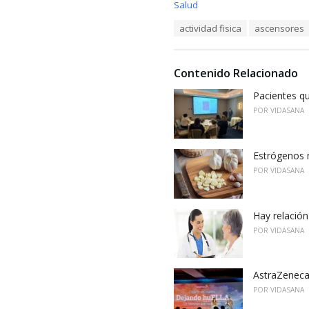
C
Salud
a
T
actividad fisica
ascensores
t
a
e
g
g
s
o
Contenido Relacionado
:
r
i
Pacientes qu
e
POR
VIDASANA
s
:
Estrógenos n
POR
VIDASANA
Hay relación
POR
VIDASANA
AstraZeneca
POR
VIDASANA