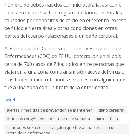
número de bebés nacidos con microcefalia, así como
casos en los que se han registrado daños cerebrales
causados por depósitos de calcio en el cerebro, exceso
de fluido en esta área y otras condiciones en otras
partes del cuerpo relacionadas a un daño cerebral.
Al 8 de junio, los Centros de Control y Prevención de
Enfermedades (CDC) de EE.UU. detectaron en el país
cerca de 700 casos de Zika, todos entre personas que
viajaron a una zona con transmisión activa del virus o
tras haber tenido relaciones sexuales con alguien que
fue a una zona con un brote de la enfermedad.
C
Salud
a
T
alertas y medidas de prevención se mantienen
daño cerebral
t
a
e
defectos congénitos
dio a luz esta semana
microcefalia
g
g
s
o
relaciones sexuales con alguien que fue a una zona con un
:
r
brote de la enfermedad