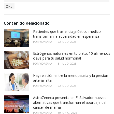
i
Zika
e
s
:
Contenido Relacionado
Pacientes que tras el diagnóstico médico
transforman la adversidad en esperanza
POR
VIDASANA
22 JULIO, 2026
Estrógenos naturales en tu plato: 10 alimentos
clave para tu salud hormonal
POR
VIDASANA
31 JULIO, 2026
Hay relación entre la menopausia y la presión
arterial alta
POR
VIDASANA
22 JULIO, 2026
AstraZeneca presenta en El Salvador nuevas
alternativas que transforman el abordaje del
cáncer de mama
POR
VIDASANA
30 JUNIO, 2026