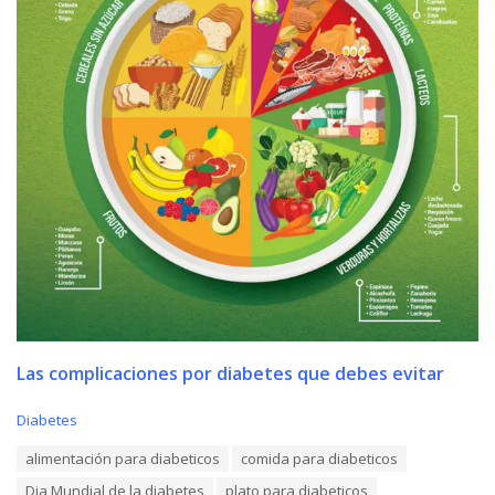
Las complicaciones por diabetes que debes evitar
C
Diabetes
a
T
alimentación para diabeticos
comida para diabeticos
t
a
e
Dia Mundial de la diabetes
plato para diabeticos
g