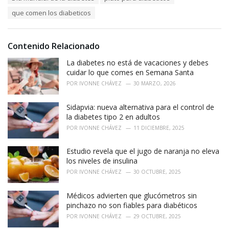
g
s
o
que comen los diabeticos
:
r
i
e
Contenido Relacionado
s
:
La diabetes no está de vacaciones y debes
cuidar lo que comes en Semana Santa
POR
IVONNE CHÁVEZ
30 MARZO, 2026
Sidapvia: nueva alternativa para el control de
la diabetes tipo 2 en adultos
POR
IVONNE CHÁVEZ
11 DICIEMBRE, 2025
Estudio revela que el jugo de naranja no eleva
los niveles de insulina
POR
IVONNE CHÁVEZ
30 OCTUBRE, 2025
Médicos advierten que glucómetros sin
pinchazo no son fiables para diabéticos
POR
IVONNE CHÁVEZ
29 OCTUBRE, 2025