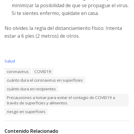
minimizar la posibilidad de que se propague el virus.
Si te sientes enfermo, quédate en casa.
No olvides la regla del distanciamiento físico: Intenta
estar a 6 pies (2 metros) de otros.
C
Salud
a
T
coronavirus
COVID19
t
a
e
cuánto dura el coronavirus en superficies
g
g
s
o
cuánto dura en recipientes
:
r
Precauciones a tomar para evitar el contagio de COVID19 a
i
través de superficies y alimentos
e
s
riesgo en superficies
:
Contenido Relacionado