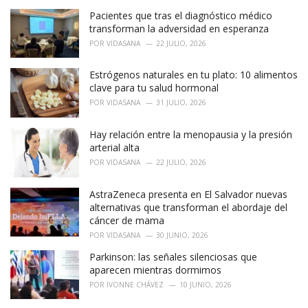
Pacientes que tras el diagnóstico médico
transforman la adversidad en esperanza
POR
VIDASANA
22 JULIO, 2026
Estrógenos naturales en tu plato: 10 alimentos
clave para tu salud hormonal
POR
VIDASANA
31 JULIO, 2026
Hay relación entre la menopausia y la presión
arterial alta
POR
VIDASANA
22 JULIO, 2026
AstraZeneca presenta en El Salvador nuevas
alternativas que transforman el abordaje del
cáncer de mama
POR
VIDASANA
30 JUNIO, 2026
Parkinson: las señales silenciosas que
aparecen mientras dormimos
POR
IVONNE CHÁVEZ
10 JUNIO, 2026