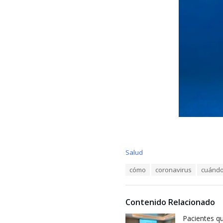
C
Salud
a
T
cómo
coronavirus
cuándo
t
a
e
g
g
s
o
Contenido Relacionado
:
r
i
Pacientes qu