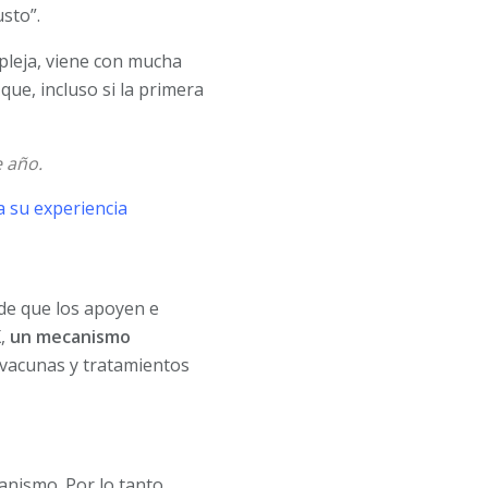
sto”.
pleja, viene con mucha
ue, incluso si la primera
e año.
 su experiencia
 de que los apoyen e
X,
un mecanismo
e vacunas y tratamientos
anismo. Por lo tanto,