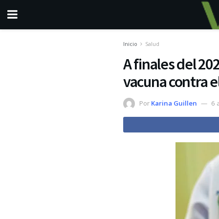
Inicio
Salud
A finales del 20
vacuna contra e
Por
Karina Guillen
6 