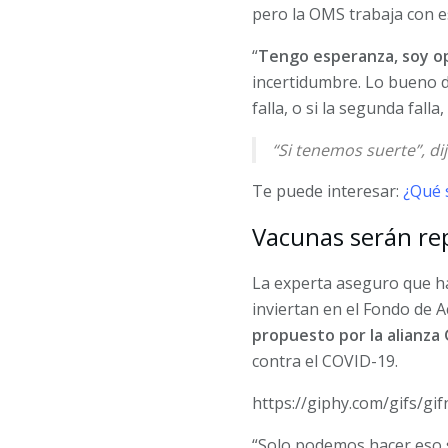
pero la OMS trabaja con es
“
Tengo esperanza, soy o
incertidumbre. Lo bueno d
falla, o si la segunda fal
“Si tenemos suerte”, dij
Te puede interesar:
¿Qué 
Vacunas serán re
La experta aseguro que ha
inviertan en el Fondo de
propuesto por la alianza
contra el COVID-19.
https://giphy.com/gifs/g
“Solo podemos hacer eso s