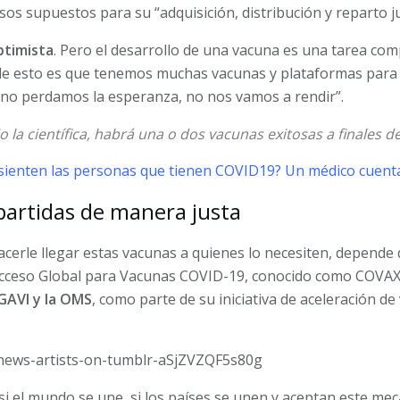
os supuestos para su “adquisición, distribución y reparto ju
ptimista
. Pero el desarrollo de una vacuna es una tarea com
e esto es que tenemos muchas vacunas y plataformas para q
la, no perdamos la esperanza, no nos vamos a rendir”.
o la científica, habrá una o dos vacunas exitosas a finales d
sienten las personas que tienen COVID19? Un médico cuenta
partidas de manera justa
cerle llegar estas vacunas a quienes lo necesiten, depende
 Acceso Global para Vacunas COVID-19, conocido como COVA
 GAVI y la OMS
, como parte de su iniciativa de aceleración d
ifnews-artists-on-tumblr-aSjZVZQF5s80g
i el mundo se une, si los países se unen y aceptan este mec