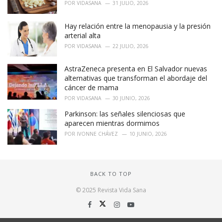
POR
VIDASANA
31 JULIO, 2026
Hay relación entre la menopausia y la presión
arterial alta
POR
VIDASANA
22 JULIO, 2026
AstraZeneca presenta en El Salvador nuevas
alternativas que transforman el abordaje del
cáncer de mama
POR
VIDASANA
30 JUNIO, 2026
Parkinson: las señales silenciosas que
aparecen mientras dormimos
POR
IVONNE CHÁVEZ
10 JUNIO, 2026
BACK TO TOP
© 2025 Revista Vida Sana