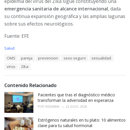
epidemia del virus del Zika sigue constituyendo una
emergencia sanitaria de alcance internacional
, dada
su continua expansión geográfica y las amplias lagunas
sobre sus efectos neurológicos.
Fuente: EFE
C
Salud
a
T
OMS
pareja
prevencion
sexo seguro
sexualidad
t
a
e
virus
Zika
g
g
s
o
:
r
i
Contenido Relacionado
e
Pacientes que tras el diagnóstico médico
s
:
transforman la adversidad en esperanza
POR
VIDASANA
22 JULIO, 2026
Estrógenos naturales en tu plato: 10 alimentos
clave para tu salud hormonal