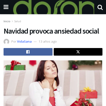
Inicio
Salud
Navidad provoca ansiedad social
Por
VidaSana
13 años ago