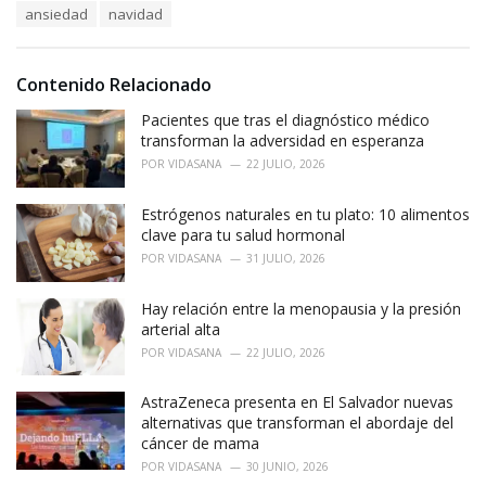
T
ansiedad
navidad
t
a
e
g
g
s
o
Contenido Relacionado
:
r
i
Pacientes que tras el diagnóstico médico
e
transforman la adversidad en esperanza
s
POR
VIDASANA
22 JULIO, 2026
:
Estrógenos naturales en tu plato: 10 alimentos
clave para tu salud hormonal
POR
VIDASANA
31 JULIO, 2026
Hay relación entre la menopausia y la presión
arterial alta
POR
VIDASANA
22 JULIO, 2026
AstraZeneca presenta en El Salvador nuevas
alternativas que transforman el abordaje del
cáncer de mama
POR
VIDASANA
30 JUNIO, 2026