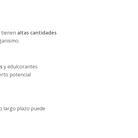
s tienen
altas cantidades
rganismo.
os
y edulcorantes
erto potencial
o largo plazo puede