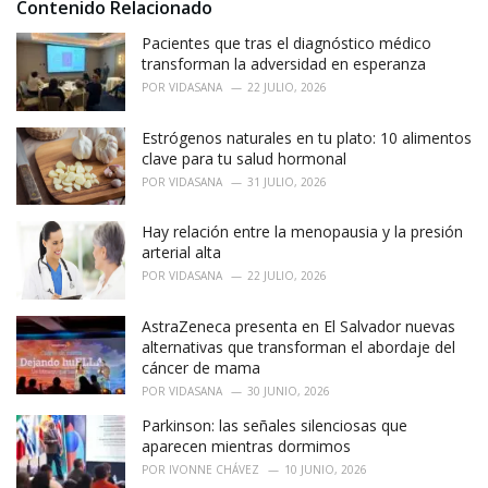
i
Contenido Relacionado
e
Pacientes que tras el diagnóstico médico
s
:
transforman la adversidad en esperanza
POR
VIDASANA
22 JULIO, 2026
Estrógenos naturales en tu plato: 10 alimentos
clave para tu salud hormonal
POR
VIDASANA
31 JULIO, 2026
Hay relación entre la menopausia y la presión
arterial alta
POR
VIDASANA
22 JULIO, 2026
AstraZeneca presenta en El Salvador nuevas
alternativas que transforman el abordaje del
cáncer de mama
POR
VIDASANA
30 JUNIO, 2026
Parkinson: las señales silenciosas que
aparecen mientras dormimos
POR
IVONNE CHÁVEZ
10 JUNIO, 2026