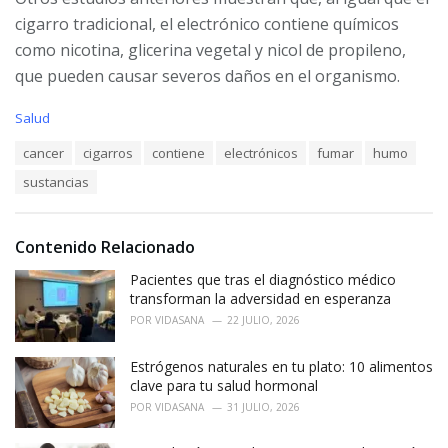
cigarro tradicional, el electrónico contiene químicos
como nicotina, glicerina vegetal y nicol de propileno,
que pueden causar severos daños en el organismo.
C
Salud
a
T
cancer
cigarros
contiene
electrónicos
fumar
humo
t
a
e
sustancias
g
g
s
o
:
r
i
Contenido Relacionado
e
Pacientes que tras el diagnóstico médico
s
:
transforman la adversidad en esperanza
POR
VIDASANA
22 JULIO, 2026
Estrógenos naturales en tu plato: 10 alimentos
clave para tu salud hormonal
POR
VIDASANA
31 JULIO, 2026