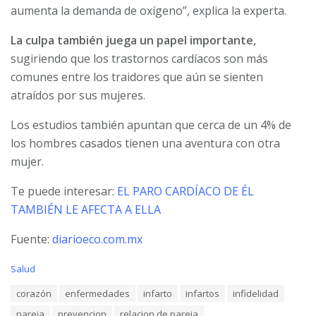
aumenta la demanda de oxígeno”, explica la experta.
La culpa también juega un papel importante,
sugiriendo que los trastornos cardíacos son más
comunes entre los traidores que aún se sienten
atraídos por sus mujeres.
Los estudios también apuntan que cerca de un 4% de
los hombres casados tienen una aventura con otra
mujer.
Te puede interesar:
EL PARO CARDÍACO DE ÉL
TAMBIÉN LE AFECTA A ELLA
Fuente:
diarioeco.com.mx
C
Salud
a
T
corazón
enfermedades
infarto
infartos
infidelidad
t
a
e
pareja
prevencion
relacion de pareja
g