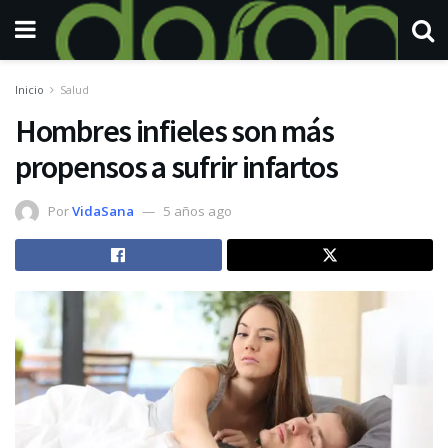
Inicio
Salud
Hombres infieles son más
propensos a sufrir infartos
Por
VidaSana
5 años ago