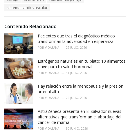
g
s
o
sistema cardiovascular
:
r
i
e
Contenido Relacionado
s
:
Pacientes que tras el diagnóstico médico
transforman la adversidad en esperanza
POR
VIDASANA
22 JULIO, 2026
Estrógenos naturales en tu plato: 10 alimentos
clave para tu salud hormonal
POR
VIDASANA
31 JULIO, 2026
Hay relación entre la menopausia y la presión
arterial alta
POR
VIDASANA
22 JULIO, 2026
AstraZeneca presenta en El Salvador nuevas
alternativas que transforman el abordaje del
cáncer de mama
POR
VIDASANA
30 JUNIO, 2026