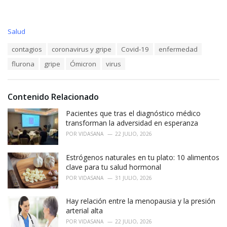
C
Salud
a
T
contagios
coronavirus y gripe
Covid-19
enfermedad
t
a
e
flurona
gripe
Ómicron
virus
g
g
s
o
:
r
i
Contenido Relacionado
e
Pacientes que tras el diagnóstico médico
s
:
transforman la adversidad en esperanza
POR
VIDASANA
22 JULIO, 2026
Estrógenos naturales en tu plato: 10 alimentos
clave para tu salud hormonal
POR
VIDASANA
31 JULIO, 2026
Hay relación entre la menopausia y la presión
arterial alta
POR
VIDASANA
22 JULIO, 2026