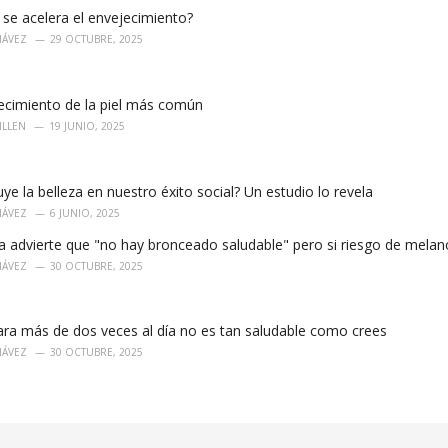
se acelera el envejecimiento?
HÁVEZ
29 OCTUBRE, 2025
decimiento de la piel más común
ILLEN
19 JUNIO, 2025
uye la belleza en nuestro éxito social? Un estudio lo revela
HÁVEZ
6 JUNIO, 2025
 advierte que "no hay bronceado saludable" pero si riesgo de mela
HÁVEZ
30 OCTUBRE, 2025
ara más de dos veces al día no es tan saludable como crees
HÁVEZ
30 OCTUBRE, 2025