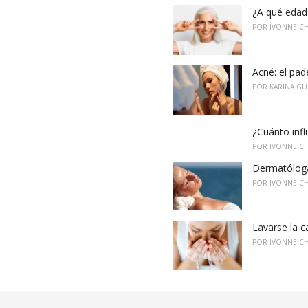
i
¿A qué edad 
e
POR
IVONNE C
s
:
Acné: el pa
POR
KARINA GU
¿Cuánto infl
POR
IVONNE C
Dermatóloga
POR
IVONNE C
Lavarse la c
POR
IVONNE C