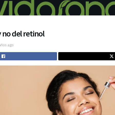
y no del retinol
años ago