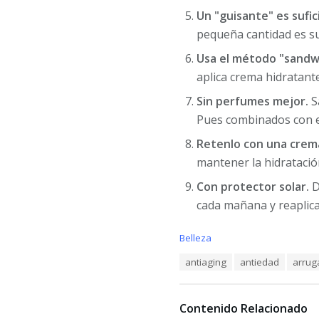
Un "guisante" es sufic
pequeña cantidad es suf
Usa el método "sandw
aplica crema hidratante
Sin perfumes mejor.
S
Pues combinados con e
Retenlo con una crema
mantener la hidratació
Con protector solar.
D
cada mañana y reaplica 
C
Belleza
a
T
antiaging
antiedad
arrug
t
a
e
g
g
s
o
Contenido Relacionado
:
r