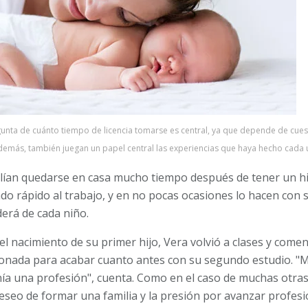
unta de cuánto tiempo de licencia tomarse es central, ya que depende de cues
emás, también juegan un papel central las experiencias que haya hecho cada 
ían quedarse en casa mucho tiempo después de tener un hijo
 rápido al trabajo, y en no pocas ocasiones lo hacen con s
rá de cada niño.
 nacimiento de su primer hijo, Vera volvió a clases y come
ionada para acabar cuanto antes con su segundo estudio. "M
nía una profesión", cuenta. Como en el caso de muchas otras
 deseo de formar una familia y la presión por avanzar profes