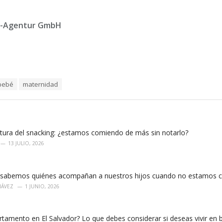
e-Agentur GmbH
 bebé
maternidad
ltura del snacking: ¿estamos comiendo de más sin notarlo?
13 JULIO, 2026
sabemos quiénes acompañan a nuestros hijos cuando no estamos c
HÁVEZ
1 JUNIO, 2026
tamento en El Salvador? Lo que debes considerar si deseas vivir en 