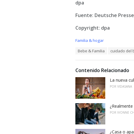
dpa
Fuente: Deutsche Press
Copyright: dpa
C
Familia & hogar
a
T
Bebe & Familia
cuidado del
t
a
e
g
g
s
o
Contenido Relacionado
:
r
i
La nueva cu
e
POR
VIDASANA
s
:
¿Realmente 
POR
IVONNE C
¿Casa o apar