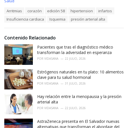
C
Salud
a
T
Arritmias
corazón
edición 58
hipertension
infartos
t
a
e
Insuficiencia cardiaca
Isquemia
presión arterial alta
g
g
s
o
:
r
i
Contenido Relacionado
e
Pacientes que tras el diagnóstico médico
s
:
transforman la adversidad en esperanza
POR
VIDASANA
22 JULIO, 2026
Estrógenos naturales en tu plato: 10 alimentos
clave para tu salud hormonal
POR
VIDASANA
31 JULIO, 2026
Hay relación entre la menopausia y la presión
arterial alta
POR
VIDASANA
22 JULIO, 2026
AstraZeneca presenta en El Salvador nuevas
alternativas que transforman el abordaje del