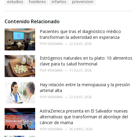
T
estudios
hombres
infartos
prevencion
t
a
e
g
g
s
o
Contenido Relacionado
:
r
i
Pacientes que tras el diagnóstico médico
e
transforman la adversidad en esperanza
s
POR
VIDASANA
22 JULIO, 2026
:
Estrógenos naturales en tu plato: 10 alimentos
clave para tu salud hormonal
POR
VIDASANA
31 JULIO, 2026
Hay relación entre la menopausia y la presión
arterial alta
POR
VIDASANA
22 JULIO, 2026
AstraZeneca presenta en El Salvador nuevas
alternativas que transforman el abordaje del
cáncer de mama
POR
VIDASANA
30 JUNIO, 2026