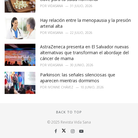
POR
VIDASANA
31 JULIO, 2026
Hay relación entre la menopausia y la presión
arterial alta
POR
VIDASANA
22 JULIO, 2026
AstraZeneca presenta en El Salvador nuevas
alternativas que transforman el abordaje del
cáncer de mama
POR
VIDASANA
30 JUNIO, 2026
Parkinson: las señales silenciosas que
aparecen mientras dormimos
POR
IVONNE CHÁVEZ
10 JUNIO, 2026
BACK TO TOP
© 2025 Revista Vida Sana