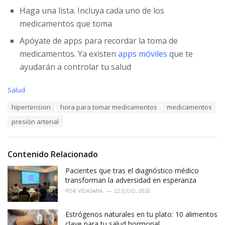
Haga una lista. Incluya cada uno de los
medicamentos que toma
Apóyate de apps para recordar la toma de
medicamentos. Ya existen
apps móviles
que te
ayudarán a controlar tu salud
C
Salud
a
T
hipertension
hora para tomar medicamentos
medicamentos
t
a
e
presión arterial
g
g
s
o
:
r
i
Contenido Relacionado
e
Pacientes que tras el diagnóstico médico
s
:
transforman la adversidad en esperanza
POR
VIDASANA
22 JULIO, 2026
Estrógenos naturales en tu plato: 10 alimentos
clave para tu salud hormonal